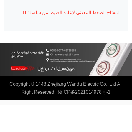
مفتاح الضغط المعدني لإعادة الضبط من سلسلة H
Copyright © 1448 Zhejiang Wandu Electric Co., Ltd All
Right Reserved
浙ICP备2021014978号-1