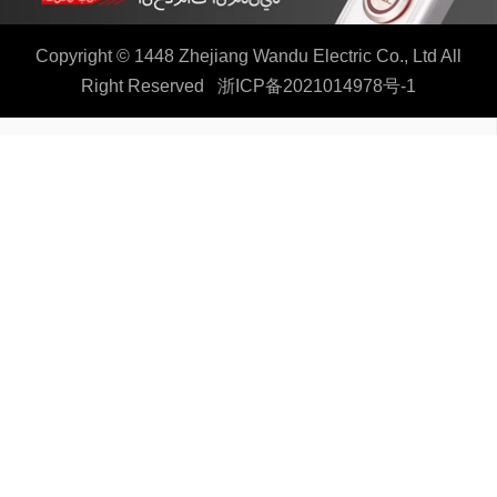
Copyright © 1448 Zhejiang Wandu Electric Co., Ltd All
Right Reserved
浙ICP备2021014978号-1