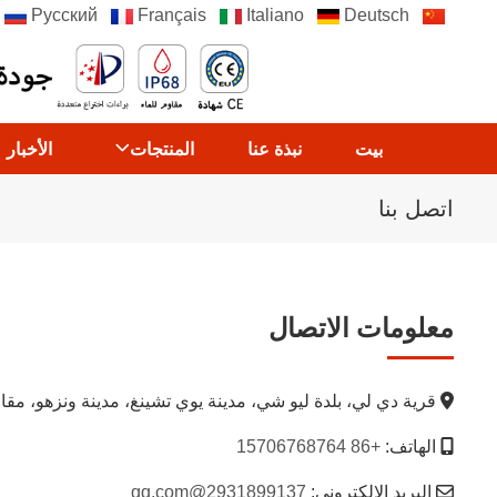
Русский
Français
Italiano
Deutsch
中文
بيت
نبذة عنا
المنتجات
الأخبار
اتصل بنا
معلومات الاتصال
قرية دي لي، بلدة ليو شي، مدينة يوي تشينغ، مدينة ونزهو، مق
الهاتف:
+86 15706768764
البريد الإلكتروني:
2931899137@qq.com