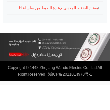
مفتاح الضغط المعدني لإعادة الضبط من سلسلة H
Copyright © 1448 Zhejiang Wandu Electric Co., Ltd All
Right Reserved
浙ICP备2021014978号-1